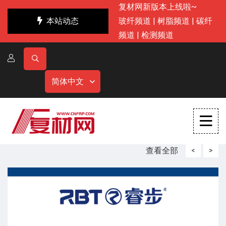
复材网新版本上线啦~
本站动态
玻纤频道
|
树脂频道
|
碳纤
频道
|
检测频道
简体中文
查看全部
<
>