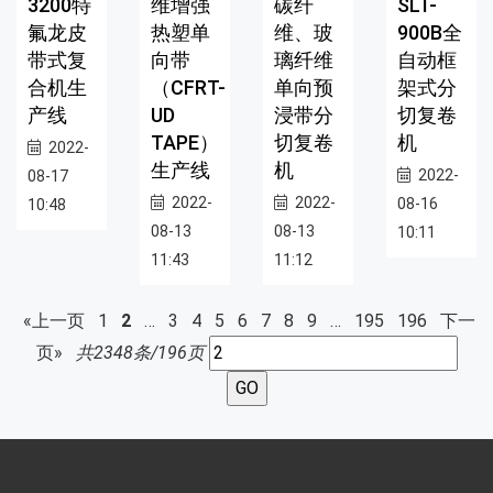
3200特
维增强
碳纤
SLT-
氟龙皮
热塑单
维、玻
900B全
带式复
向带
璃纤维
自动框
合机生
（CFRT-
单向预
架式分
产线
UD
浸带分
切复卷
TAPE）
切复卷
机
2022-
生产线
机
2022-
08-17
2022-
2022-
08-16
10:48
08-13
08-13
10:11
11:43
11:12
«上一页
1
2
…
3
4
5
6
7
8
9
…
195
196
下一
页»
共2348条/196页