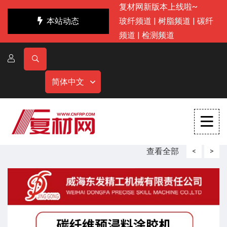
复材网新版本上线啦~
本站动态
玻纤频道
|
树脂频道
|
碳纤
频道
|
检测频道
简体中文
查看全部
<
>