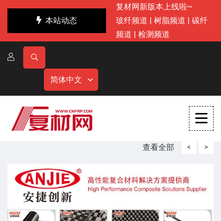
复材网新版本上线啦~
本站动态
玻纤频道
|
树脂频道
|
碳纤
频道
|
检测频道
简体中文
查看全部
<
>