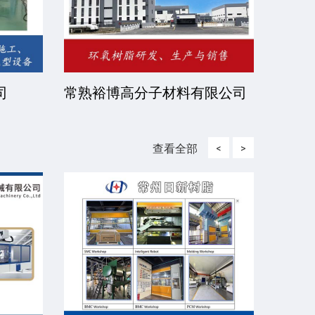
司
常熟裕博高分子材料有限公司
京华
司
查看全部
<
>