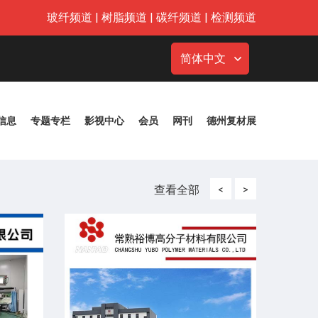
玻纤频道
|
树脂频道
|
碳纤频道
|
检测频道
简体中文
信息
专题专栏
影视中心
会员
网刊
德州复材展
查看全部
<
>