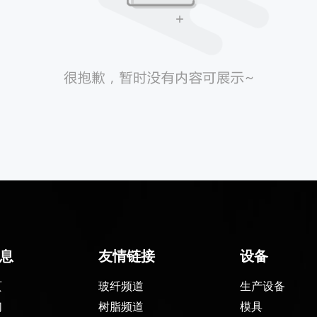
息
友情链接
设备
页
玻纤频道
生产设备
们
树脂频道
模具