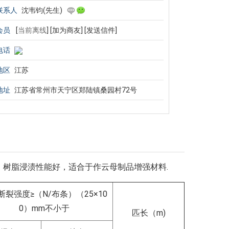
联系人
沈韦钧(先生)
会员
[
当前离线
]
[加为商友]
[发送信件]
电话
地区
江苏
地址
江苏省常州市天宁区郑陆镇桑园村72号
、树脂浸渍性能好，适合于作云母制品增强材料.
断裂强度≥（N/布条）（25×10
0）mm不小于
匹长（m)