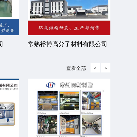
司
常熟裕博高分子材料有限公司
京华
司
查看全部
<
>