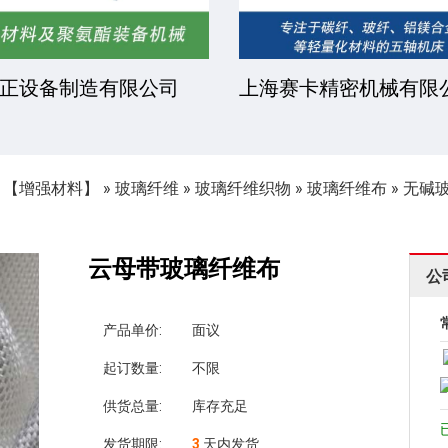
正设备制造有限公司
上海赛卡精密机械有限
»
【增强材料】
»
玻璃纤维
»
玻璃纤维织物
»
玻璃纤维布
»
无碱
云母带玻璃纤维布
公
产品单价:
面议
起订数量:
不限
供货总量:
库存充足
发货期限:
3
天内发货