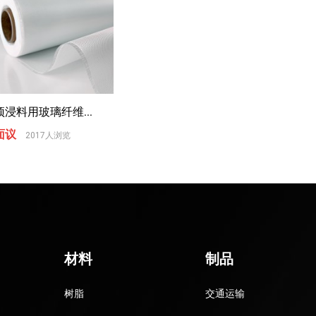
预浸料用玻璃纤维...
面议
2017人浏览
材料
制品
树脂
交通运输