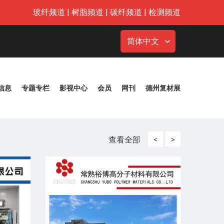
玻纤频道
|
树脂频道
|
碳纤频道
|
检测频道
简体中文
信息
专题专栏
影视中心
会员
网刊
德州复材展
查看全部
<
>