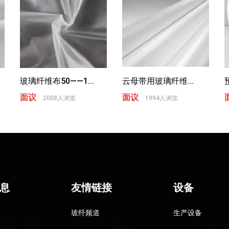
玻璃纤维布50——1...
云母带用玻璃纤维...
面议
面议
2008人浏览
1994人浏览
息
友情链接
设备
玻纤频道
生产设备