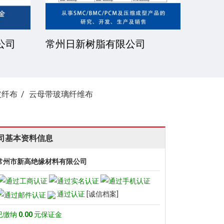
公司
常州日新树脂有限公司
湘潭
玻纤布
云母带玻璃纤维布
司基本资料信息
常州市新高绝缘材料有限公司
通过认证
[诚信档案]
已缴纳
0.00
元保证金