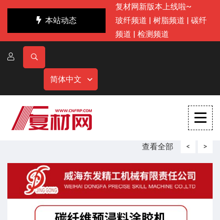
复材网新版本上线啦~
本站动态
玻纤频道
|
树脂频道
|
碳纤
频道
|
检测频道
简体中文
查看全部
<
>