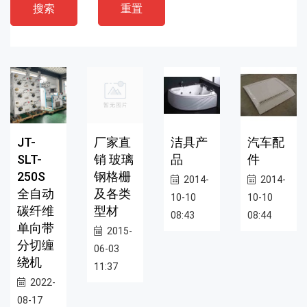
搜索
重置
JT-
厂家直
洁具产
汽车配
SLT-
销 玻璃
品
件
250S
钢格栅
2014-
2014-
全自动
及各类
10-10
10-10
碳纤维
型材
08:43
08:44
单向带
2015-
分切缠
06-03
绕机
11:37
2022-
08-17