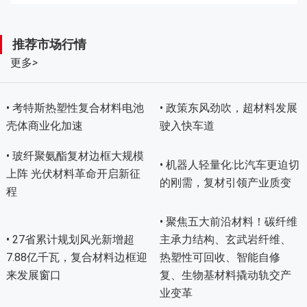
推荐市场行情
更多
>
• 考特斯热塑性复合材料电池
• 政策东风劲吹，超材料发展
壳体商业化加速
驶入快车道
• 玻纤聚氨酯复材边框大规模
• 机器人轻量化:比汽车更迫切
上阵 光伏材料革命开启新征
的刚需，复材引领产业质变
程
• 聚焦五大前沿材料！碳纤维
• 27省累计规划风光新增超
主承力结构、玄武岩纤维、
7.88亿千瓦，复合材料边框迎
热塑性可回收、智能自修
来发展窗口
复、生物基材料撬动轨交产
业变革