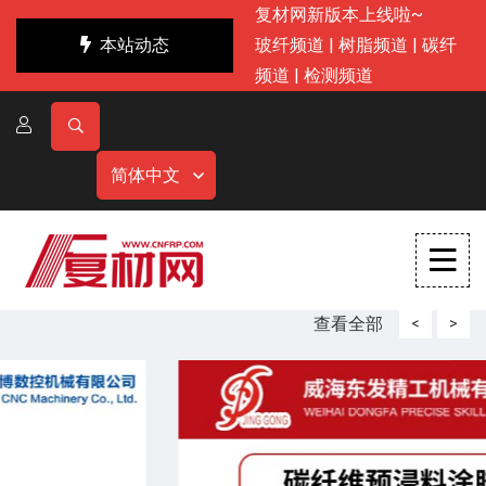
复材网新版本上线啦~
本站动态
玻纤频道
|
树脂频道
|
碳纤
频道
|
检测频道
简体中文
查看全部
<
>