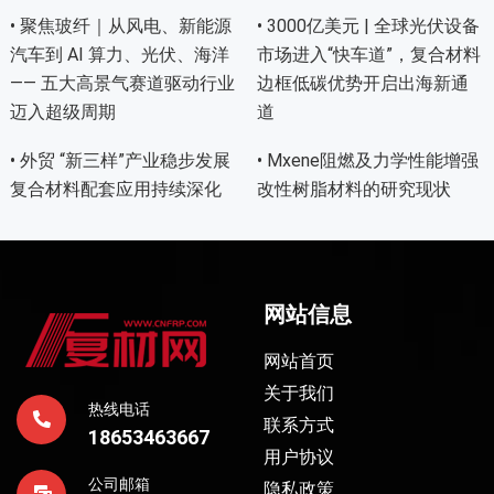
• 聚焦玻纤｜从风电、新能源
• 3000亿美元 | 全球光伏设备
汽车到 AI 算力、光伏、海洋
市场进入“快车道”，复合材料
—— 五大高景气赛道驱动行业
边框低碳优势开启出海新通
迈入超级周期
道
• 外贸 “新三样”产业稳步发展
• Mxene阻燃及力学性能增强
复合材料配套应用持续深化
改性树脂材料的研究现状
网站信息
网站首页
关于我们
热线电话
联系方式
18653463667
用户协议
公司邮箱
隐私政策