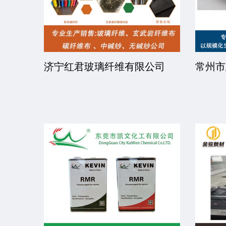
司
济宁红君玻璃纤维有限公司
常州市