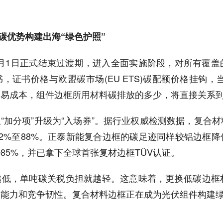
碳优势构建出海“绿色护照”
6年1月1日正式结束过渡期，进入全面实施阶段，对所有
，证书价格与欧盟碳市场(EU ETS)碳配额价格挂钩，
贸易成本，组件边框所用材料碳排放的多少，将直接关系
从“加分项”升级为“入场券”。据行业权威检测数据，复合
82%至88%。正泰新能复合边框的碳足迹同样较铝边框降
85%，并已拿下全球首张复材边框TÜV认证。
越低，单吨碳关税负担就越轻。这意味着，更换低碳边
价能力和竞争韧性。复合材料边框正在成为光伏组件构建