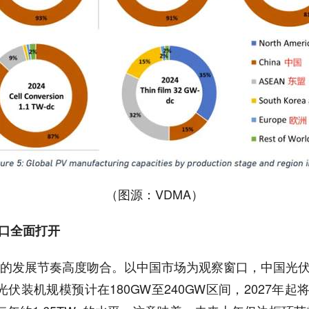
（图源：VDMA）
口全面打开
的发展节奏高度吻合。以中国市场为观察窗口，中国光伏行业
伏装机规模预计在180GW至240GW区间，2027年起将