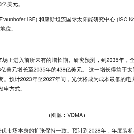
38亿美元。
nhofer ISE) 和康斯坦茨国际太阳能研究中心 (ISC 
争地位。
正进入前所未有的增长期。研究预测，到2035年，全球
66亿美元增长至2035年的438亿美元。 这一增长得益
转变。预计2023年至2027年间，光伏将成为成本最低的
发电方式。
（图源：VDMA）
市场本身的扩张保持一致。预计到2028年，年度装机容