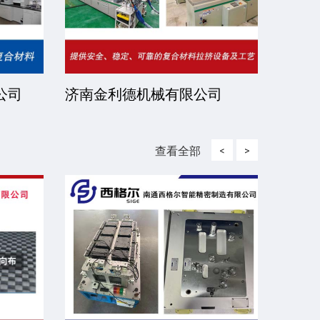
公司
济南金利德机械有限公司
江西
司
查看全部
<
>