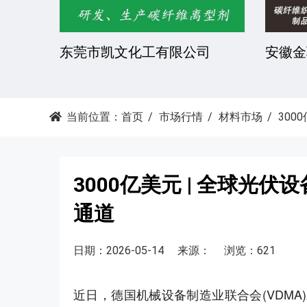
公司
东莞市凯文化工有限公司
安徽金
当前位置：
首页
市场行情
材料市场
30
3000亿美元 | 全球光
通道
日期：2026-05-14
来源：
浏览：621
近日，德国机械设备制造业联合会(VDM