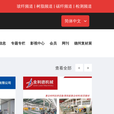
玻纤频道
|
树脂频道
|
碳纤频道
|
检测频道
简体中文
信息
专题专栏
影视中心
会员
网刊
德州复材展
查看全部
<
>