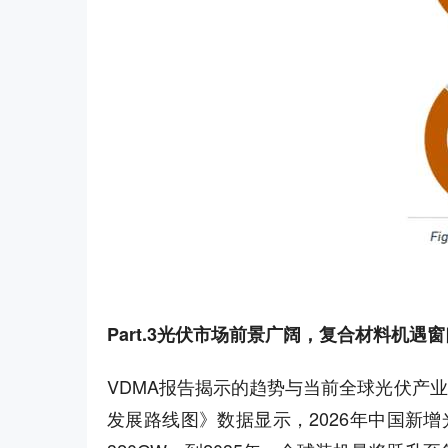
Part.3
光伏市场前景广阔，
复合材料机遇窗
VDMA报告揭示的趋势与当前全球光伏产业
发展路线图》数据显示，2026年中国新增光