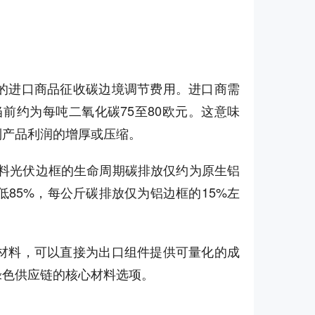
覆盖的进口商品征收碳边境调节费用。进口商需
当前约为每吨二氧化碳75至80欧元。这意味
到产品利润的增厚或压缩。
材料光伏边框的生命周期碳排放仅约为原生铝
低85%，每公斤碳排放仅为铝边框的15%左
框材料，可以直接为出口组件提供可量化的成
绿色供应链的核心材料选项。