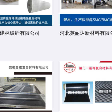
建林玻纤有限公司
河北英丽达新材料有限