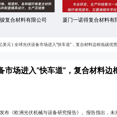
骏复合材料有限公司
厦门一诺得复合材料有
00亿美元 | 全球光伏设备市场进入“快车道”，复合材料边框低碳
伏设备市场进入“快车道”，复合材料
A)发布《欧洲光伏机械与设备研究报告》。报告指出，