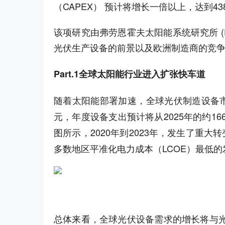
（CAPEX） 预计将增长一倍以上，达到4
该项研究由弗劳恩霍夫太阳能系统研究所 (Frau
光伏生产设备的前景以及欧洲制造商的竞
Part.1
全球太阳能行业进入扩张快车道
随着太阳能部署加速，全球光伏制造设备市场
元，年度设备支出预计将从2025年的约1
图所示，2020年到2023年，发生了重大
多数地区平准化电力成本（LCOE）最低的
总体来看，全球光伏设备需求的增长将与光伏