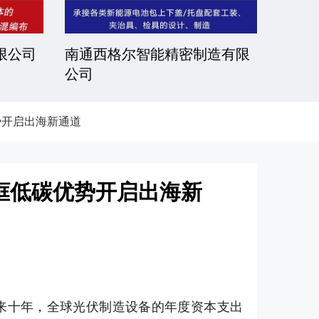
限公司
南通西格尔智能精密制造有限
常州
公司
优势开启出海新通道
边框低碳优势开启出海新
未来十年，全球光伏制造设备的年度资本支出