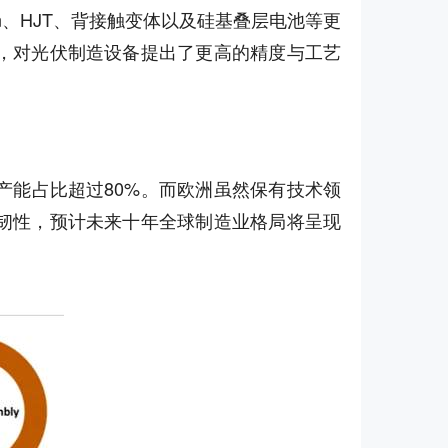
on、HJT、背接触变体以及硅基叠层电池等更
，对光伏制造设备提出了更高的精度与工艺
产能占比超过80%。而欧洲虽然保有技术领
韧性，预计未来十年全球制造业格局将呈现