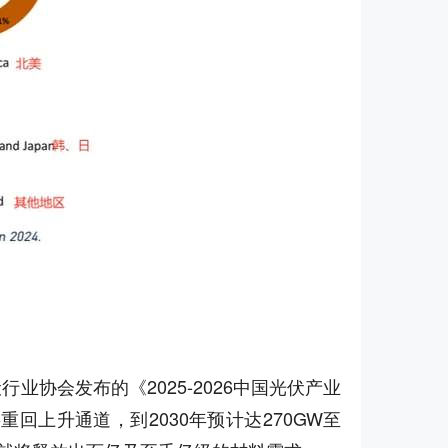
协会发布的《2025-2026中国光伏产业
重回上升通道，到2030年预计达270GW至