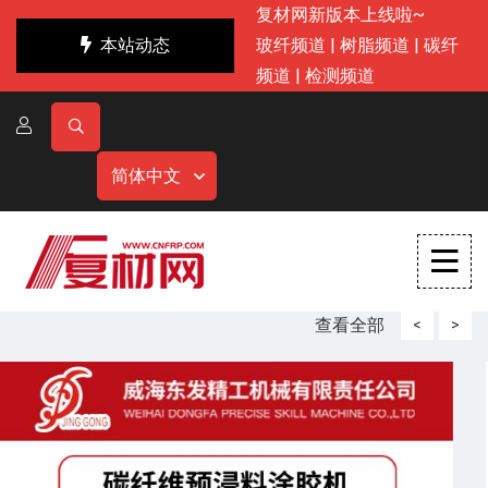
复材网新版本上线啦~
本站动态
玻纤频道
|
树脂频道
|
碳纤
频道
|
检测频道
简体中文
查看全部
<
>