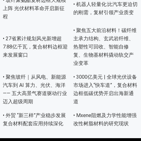
• 玻纤聚氨酯复材边框大规模
• 机器人轻量化:比汽车更迫切
上阵 光伏材料革命开启新征
的刚需，复材引领产业质变
程
• 聚焦五大前沿材料！碳纤维
• 27省累计规划风光新增超
主承力结构、玄武岩纤维、
7.88亿千瓦，复合材料边框迎
热塑性可回收、智能自修
来发展窗口
复、生物基材料撬动轨交产
业变革
• 聚焦玻纤｜从风电、新能源
• 3000亿美元 | 全球光伏设备
汽车到 AI 算力、光伏、海洋
市场进入“快车道”，复合材料
—— 五大高景气赛道驱动行业
边框低碳优势开启出海新通
迈入超级周期
道
• 外贸 “新三样”产业稳步发展
• Mxene阻燃及力学性能增强
复合材料配套应用持续深化
改性树脂材料的研究现状