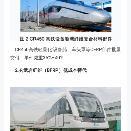
CR450高铁轻量化:设备舱、车头罩等CFRP部件批量
交付，单件减重35%–40%。
2.玄武岩纤维（BFRP）低成本替代