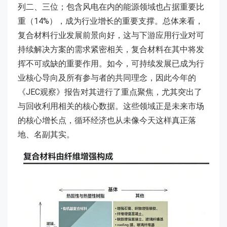
列二、三位；包含风电在内的能源领域也占据重要比
重（14%），成为行业增长的重要支撑。总体来看，
复合材料行业发展前景向好，这与下游应用行业对可
持续解决方案的需求紧密相关，复合材料在其中将发
挥不可或缺的重要作用。如今，可持续发展已成为行
业核心导向及所有参与者的共同理念，因此今年的
《JEC观察》报告对其进行了重点聚焦，尤其突出了
与回收利用相关的核心数据。这些领域正是未来市场
的核心增长点，循环经济也从未像今天这样真正落
地、名副其实。