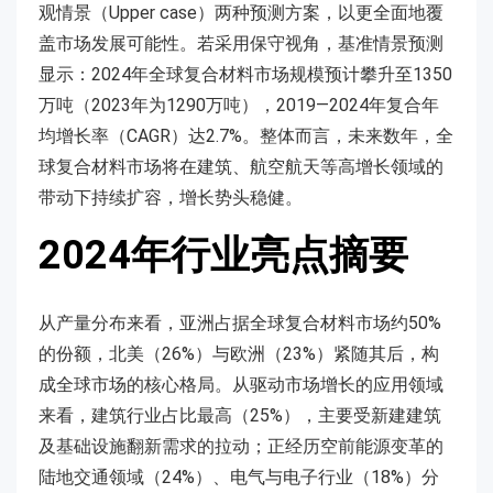
观情景（Upper case）两种预测方案，以更全面地覆
盖市场发展可能性。若采用保守视角，基准情景预测
显示：2024年全球复合材料市场规模预计攀升至1350
万吨（2023年为1290万吨），2019—2024年复合年
均增长率（CAGR）达2.7%。整体而言，未来数年，全
球复合材料市场将在建筑、航空航天等高增长领域的
带动下持续扩容，增长势头稳健。
2024年行业亮点摘要
从产量分布来看，亚洲占据全球复合材料市场约50%
的份额，北美（26%）与欧洲（23%）紧随其后，构
成全球市场的核心格局。从驱动市场增长的应用领域
来看，建筑行业占比最高（25%），主要受新建建筑
及基础设施翻新需求的拉动；正经历空前能源变革的
陆地交通领域（24%）、电气与电子行业（18%）分