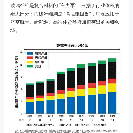
玻璃纤维是复合材料的 “主力军”，占据了行业体积的
绝大部分；而碳纤维则是 “高性能担当”，广泛应用于
航空航天、新能源、高端体育等附加值突出的关键领
域。