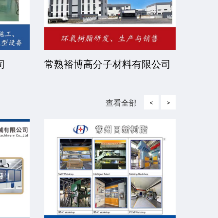
司
常熟裕博高分子材料有限公司
京华
司
查看全部
<
>