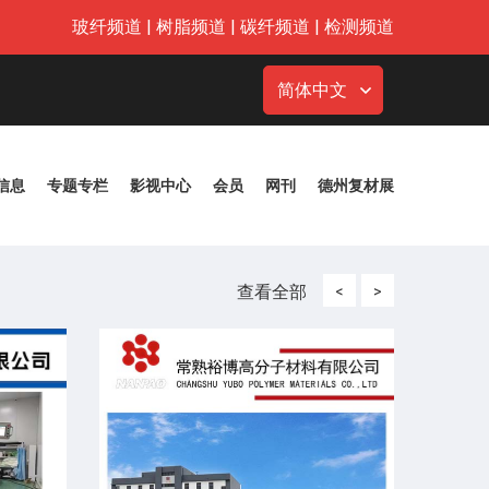
玻纤频道
|
树脂频道
|
碳纤频道
|
检测频道
简体中文
信息
专题专栏
影视中心
会员
网刊
德州复材展
查看全部
<
>