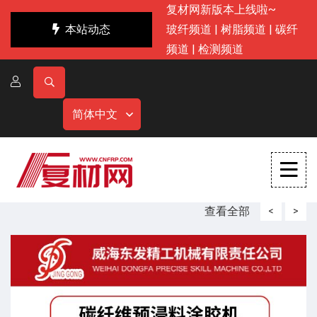
复材网新版本上线啦~
本站动态
玻纤频道
|
树脂频道
|
碳纤
频道
|
检测频道
简体中文
查看全部
<
>