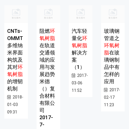
CNTs-
阻燃
环
汽车轻
玻璃钢
OMMT
氧树脂
量化
环
管道之
多维纳
在轨道
氧树脂
环氧树
米界面
交通领
解决方
脂
在玻
构筑及
域的应
案
璃钢制
其对
环
用与发
（1）
品中有
氧树脂
展趋势
怎样的
2017-
的增韧
米德
应用
03-06
机制
（）复
2017-
11:52
合材料
2018-
02-17
有限公
01-03
11:23
司
09:31
2017-
7-