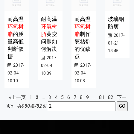
耐高温
耐高温
耐高温
玻璃钢
环氧树
环氧树
环氧树
防腐
脂
的质
脂
黄变
脂
制作
2017-
量高低
问题如
胶粘剂
01-21
判断依
何解决
的优缺
13:45
据
点
2017-
2017-
2017-
02-04
02-04
02-04
10:09
10:10
10:08
«上一页
1
2
…
3
4
5
6
7
8
9
…
81
82
下一
页»
共980条/82页