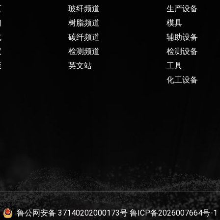
页
玻纤频道
生产设备
们
树脂频道
模具
式
碳纤频道
辅助设备
议
检测频道
检测设备
策
英文站
工具
化工设备
鲁公网安备 37140202000173号
鲁ICP备2026007664号-1