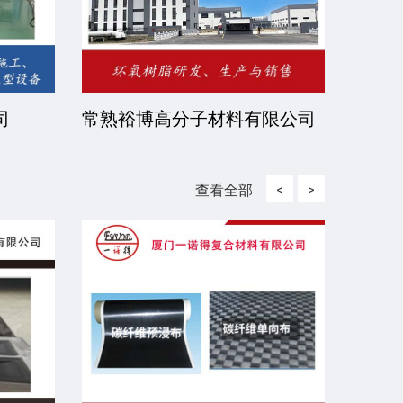
司
常熟裕博高分子材料有限公司
京华
司
查看全部
<
>