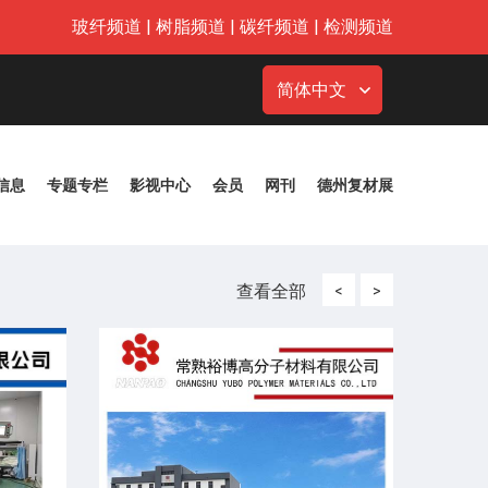
玻纤频道
|
树脂频道
|
碳纤频道
|
检测频道
简体中文
信息
专题专栏
影视中心
会员
网刊
德州复材展
查看全部
<
>