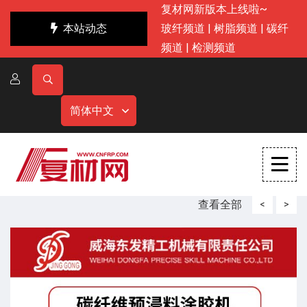
复材网新版本上线啦~
本站动态
玻纤频道
|
树脂频道
|
碳纤
频道
|
检测频道
简体中文
查看全部
<
>