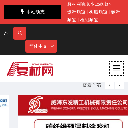
复材网新版本上线啦~
本站动态
玻纤频道
|
树脂频道
|
碳纤
频道
|
检测频道
简体中文
查看全部
<
>