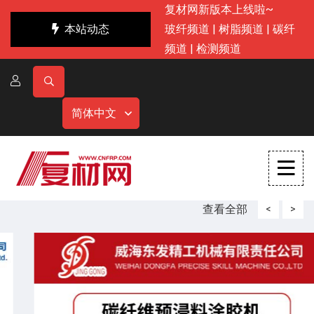
复材网新版本上线啦~
本站动态
玻纤频道
|
树脂频道
|
碳纤
频道
|
检测频道
简体中文
查看全部
<
>