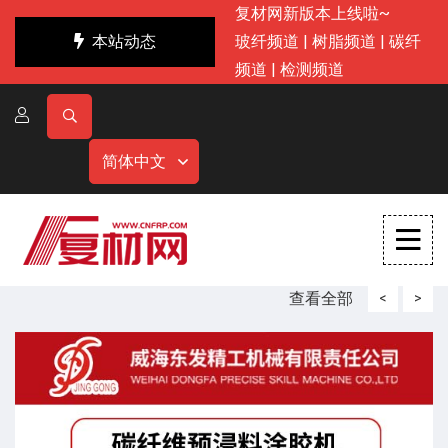
复材网新版本上线啦~
本站动态
玻纤频道
|
树脂频道
|
碳纤
频道
|
检测频道
简体中文
查看全部
<
>