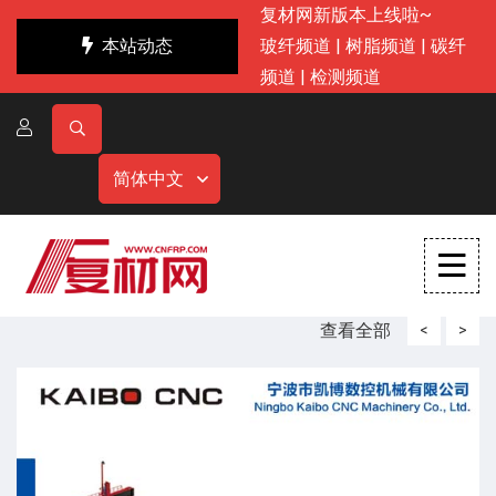
复材网新版本上线啦~
本站动态
玻纤频道
|
树脂频道
|
碳纤
频道
|
检测频道
简体中文
查看全部
<
>