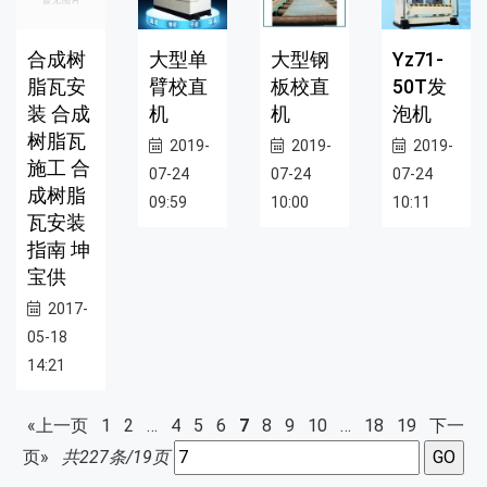
合成树
大型单
大型钢
Yz71-
脂瓦安
臂校直
板校直
50T发
装 合成
机
机
泡机
树脂瓦
2019-
2019-
2019-
施工 合
07-24
07-24
07-24
成树脂
09:59
10:00
10:11
瓦安装
指南 坤
宝供
2017-
05-18
14:21
«上一页
1
2
…
4
5
6
7
8
9
10
…
18
19
下一
页»
共227条/19页