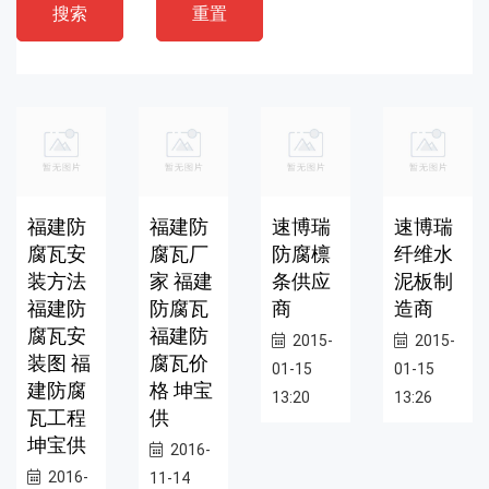
搜索
重置
福建防
福建防
速博瑞
速博瑞
腐瓦安
腐瓦厂
防腐檩
纤维水
装方法
家 福建
条供应
泥板制
福建防
防腐瓦
商
造商
腐瓦安
福建防
2015-
2015-
装图 福
腐瓦价
01-15
01-15
建防腐
格 坤宝
13:20
13:26
瓦工程
供
坤宝供
2016-
2016-
11-14