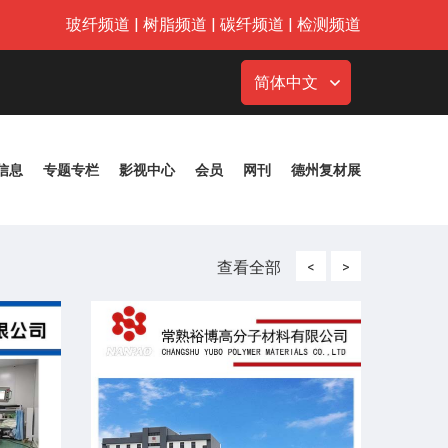
玻纤频道
|
树脂频道
|
碳纤频道
|
检测频道
简体中文
信息
专题专栏
影视中心
会员
网刊
德州复材展
查看全部
<
>