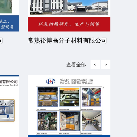
司
常熟裕博高分子材料有限公司
京华
司
查看全部
<
>