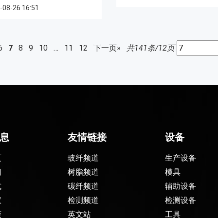
-08-26 16:51
6
7
8
9
10
…
11
12
下一页»
共141条/12页
息
友情链接
设备
页
玻纤频道
生产设备
们
树脂频道
模具
式
碳纤频道
辅助设备
议
检测频道
检测设备
策
英文站
工具