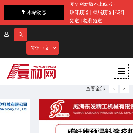
复材网新版本上线啦~
本站动态
玻纤频道
|
树脂频道
|
碳纤
频道
|
检测频道
简体中文
查看全部
<
>