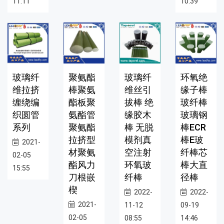
11:11
10:39
玻璃纤
聚氨酯
玻璃纤
环氧绝
维拉挤
棒聚氨
维丝引
缘子棒
缠绕编
酯板聚
拔棒 绝
玻纤棒
织圆管
氨酯管
缘胶木
玻璃钢
系列
聚氨酯
棒 无脱
棒ECR
拉挤型
模剂真
棒E玻
2021-
材聚氨
空注射
纤棒芯
02-05
酯风力
环氧玻
棒大直
15:55
刀根嵌
纤棒
径棒
楔
2022-
2022-
2021-
11-12
09-19
02-05
08:55
14:46