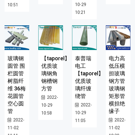
10-29
10:51
10:21
玻璃钢
【taporel】
泰普瑞
电力高
圆管 围
优质玻
电工
低压横
栏圆管
璃钢角
【taporel】
担玻璃
树脂纤
钢槽钢
优质玻
钢方管
维 36梅
方管
璃纤缠
玻璃钢
花圆管
绕管
矩形管
2022-
空心圆
横担绝
2022-
10-29
管
缘子
10-29
10:58
2022-
2022-
11:05
11-02
11-02