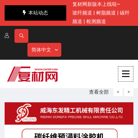
复材网新版本上线啦~
本站动态
玻纤频道
|
树脂频道
|
碳纤
频道
|
检测频道
简体中文
查看全部
<
>