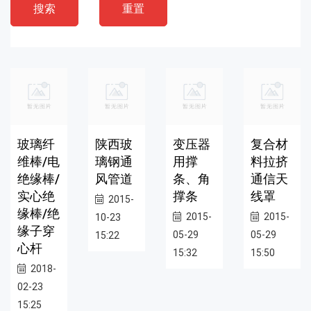
搜索
重置
玻璃纤
陕西玻
变压器
复合材
维棒/电
璃钢通
用撑
料拉挤
绝缘棒/
风管道
条、角
通信天
实心绝
撑条
线罩
2015-
缘棒/绝
2015-
2015-
10-23
缘子穿
05-29
05-29
15:22
心杆
15:32
15:50
2018-
02-23
15:25