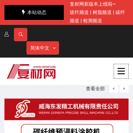
复材网新版本上线啦~
本站动态
玻纤频道
|
树脂频道
|
碳纤
频道
|
检测频道
简体中文
查看全部
<
>