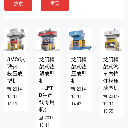
搜索
重置
SMC(玻
龙门框
龙门框
龙门框
璃钢）
架式热
架式热
架式汽
模压成
塑成型
压成型
车内饰
型机
机
机
件模压
（LFT-
成型机
2014-
2014-
D生产
2014-
10-11
10-11
线专用
10-11
10:19
14:42
机）
10:55
2014-
10-11