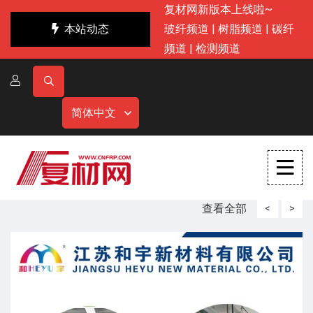
复材网新版本上线啦~
本站动态
玻纤频道
|
树脂频道
|
碳纤
频道
|
检测频道
简体中文
查看全部
<
>