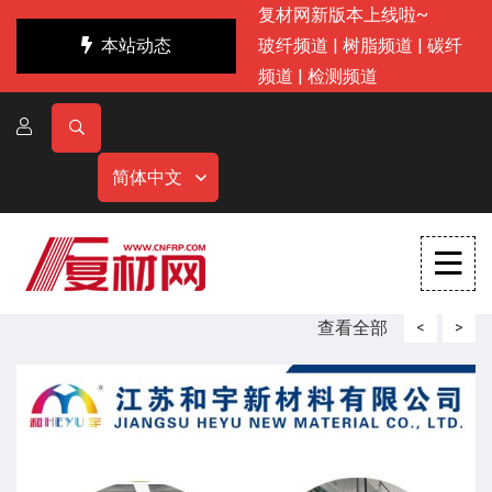
复材网新版本上线啦~
本站动态
玻纤频道
|
树脂频道
|
碳纤
频道
|
检测频道
简体中文
查看全部
<
>