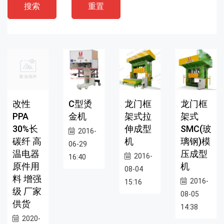
搜索
重置
改性
C型烫
龙门框
龙门框
PPA
金机
架式拉
架式
30%长
伸成型
SMC(玻
2016-
碳纤 高
机
璃钢)模
06-29
温电器
压成型
2016-
16:40
原件用
机
08-04
料 增强
2016-
15:16
级 厂家
08-05
供货
14:38
2020-