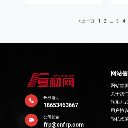
«上一页
1
2
…
3
4
网站信
网站首
关于我
热线电话
联系方
18653463667
用户协
公司邮箱
隐私政
frp@cnfrp.com