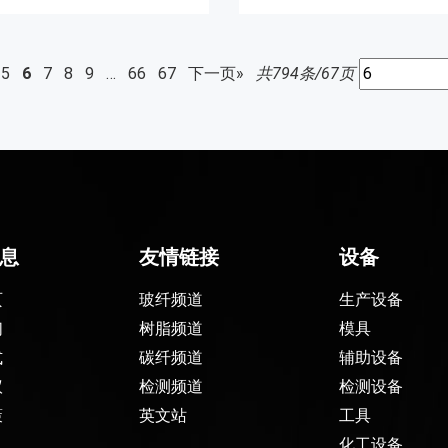
5
6
7
8
9
…
66
67
下一页»
共794条/67页
息
友情链接
设备
页
玻纤频道
生产设备
们
树脂频道
模具
式
碳纤频道
辅助设备
议
检测频道
检测设备
策
英文站
工具
化工设备