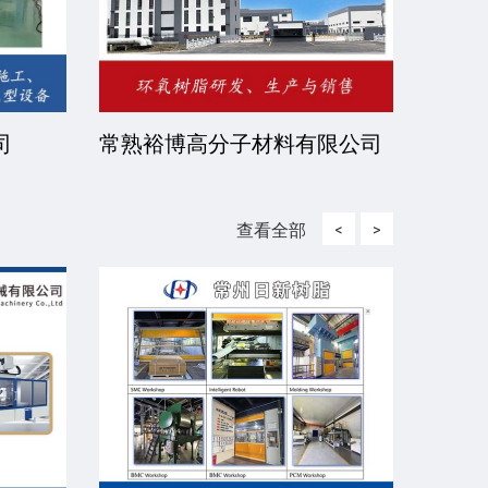
司
常熟裕博高分子材料有限公司
京华
司
查看全部
<
>