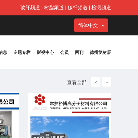
玻纤频道
|
树脂频道
|
碳纤频道
|
检测频道
简体中文
信息
专题专栏
影视中心
会员
网刊
德州复材展
查看全部
<
>