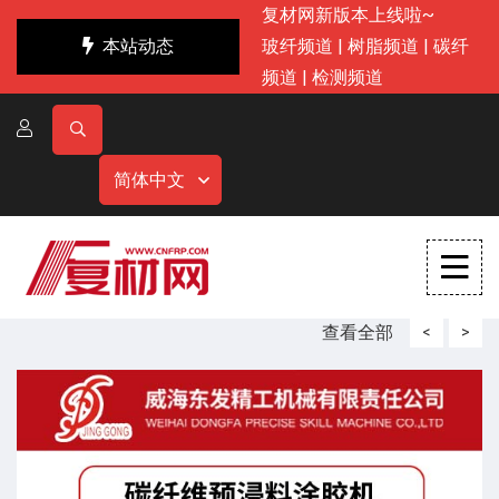
复材网新版本上线啦~
本站动态
玻纤频道
|
树脂频道
|
碳纤
频道
|
检测频道
简体中文
查看全部
<
>