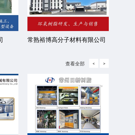
司
常熟裕博高分子材料有限公司
京华
司
查看全部
<
>