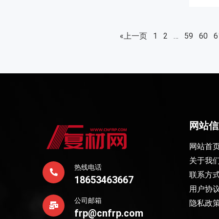
«上一页
1
2
…
59
60
6
网站信
网站首
关于我
热线电话
联系方
18653463667
用户协
公司邮箱
隐私政
frp@cnfrp.com