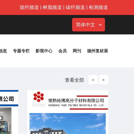
玻纤频道
|
树脂频道
|
碳纤频道
|
检测频道
简体中文
信息
专题专栏
影视中心
会员
网刊
德州复材展
查看全部
<
>