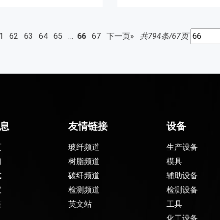
1
62
63
64
65
…
66
67
下一页»
共794条/67页
息
友情链接
设备
页
玻纤频道
生产设备
们
树脂频道
模具
式
碳纤频道
辅助设备
议
检测频道
检测设备
策
英文站
工具
化工设备