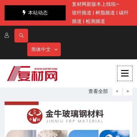
复材网新版本上线啦~
本站动态
玻纤频道
|
树脂频道
|
碳纤
频道
|
检测频道
简体中文
查看全部
<
>