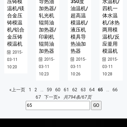
压铸模
导热油
350度
水温机/
温机/镁
加热器/
油温机/
四机一
合金压
轧光机
超高温
体水温
铸模温
辊筒油
模温机/
机/冰热
机/铝合
加热器/
液压机
两用模
金压铸
印刷机
模具导
温机/反
模温机
辊筒油
热油加
应釜用
加热器
热器
模温机
2015-
2015-
2015-
2015-
03-11
03-11
03-11
03-11
10:20
10:23
10:26
10:28
«上一页
1
2
…
59
60
61
62
63
64
65
…
66
67
下一页»
共794条/67页