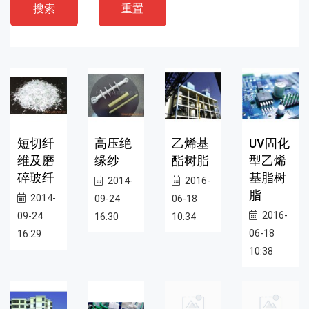
搜索
重置
短切纤
高压绝
乙烯基
UV固化
维及磨
缘纱
酯树脂
型乙烯
碎玻纤
基脂树
2014-
2016-
脂
2014-
09-24
06-18
2016-
09-24
16:30
10:34
06-18
16:29
10:38