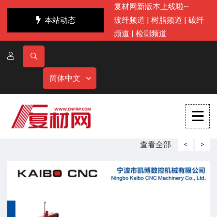
复材网新版本上线啦~
本站动态
玻纤频道
|
树脂频道
|
碳纤
频道
|
检测频道
简体中文
查看全部
<
>