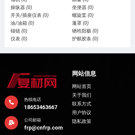
操纵器
(0)
坐便器
(0)
开关/插座仪表
(0)
螺旋桨
(0)
油/油箱
(0)
蓬罩
(0)
锚链
(0)
牺牲阳极
(0)
仪表
(0)
护舷胶条
(0)
网站信息
网站首页
关于我们
热线电话
联系方式
18653463667
用户协议
公司邮箱
隐私政策
frp@cnfrp.com