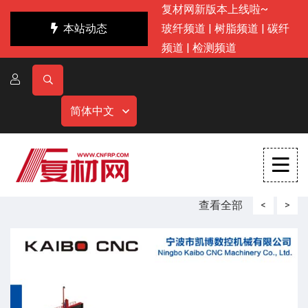
复材网新版本上线啦~
本站动态
玻纤频道
|
树脂频道
|
碳纤
频道
|
检测频道
简体中文
查看全部
<
>