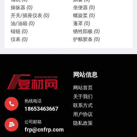
操纵器
(0)
坐便器
(0)
开关/插座仪表
(0)
螺旋桨
(0)
油/油箱
(0)
蓬罩
(0)
锚链
(0)
牺牲阳极
(0)
仪表
(0)
护舷胶条
(0)
网站信息
网站首页
关于我们
热线电话
联系方式
18653463667
用户协议
公司邮箱
隐私政策
frp@cnfrp.com