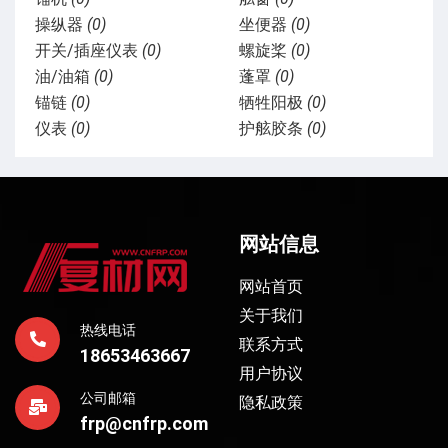
操纵器
(0)
坐便器
(0)
开关/插座仪表
(0)
螺旋桨
(0)
油/油箱
(0)
蓬罩
(0)
锚链
(0)
牺牲阳极
(0)
仪表
(0)
护舷胶条
(0)
网站信息
网站首页
关于我们
热线电话
联系方式
18653463667
用户协议
公司邮箱
隐私政策
frp@cnfrp.com