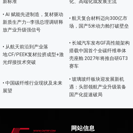
新标准
化、高端化成发展主流
• AI 赋能先进制造，复材驱动
• 航天复合材料迈向300亿市
新质生产力--李强总理调研释
场，国产5米动力舱打破壁垒
放产业升级强信号
• 长城汽车发布GF高性能架构
• 从航天前沿到产业落
搭载中国首个全碳纤维单体
地:CF/PEEK复材拉挤成型+激
壳座舱 2027年将推自研GT3
光焊接技术突破
赛车
• 玻璃玻纤板块迎发展新机
• 中国碳纤维行业现状及未来
遇：头部领航产业升级装备
展望
国产化提速破局
网站信息