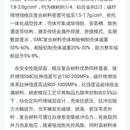
1.8-2.0g/cm³，约为钢材的1/4、铝合金的2/3；碳纤
维增强模压复合材料密度可低至1.5-1.7g/cm³。依托
一体化成型技术，壳体可集成加强筋、安装槽、散热
通道等结构，摒弃传统金属件焊接、拼接模式。实测
数据显示，SMC复合材料壳体相较钢制壳体减重
50%-60%，相较铝制壳体减重20%-30%，助力整车续
航提升5%-8%。
在安全性能层面，模压复合材料优势同样显著。玻
纤增强SMC拉伸强度可达150-200MPa，碳纤维增强
体系拉伸强度高达800-1000MPa，比强度远超传统金
属材料。精密模压工艺可将制品孔隙率控制在0.5%以
下，结合定向纤维铺层设计，壳体抗挤压、抗冲击能
力大幅提升。当车辆发生碰撞、跌落、挤压等意外
时，复合材料可通过自身形变吸收冲击力，有效阻挡
外力伤及电芯，规避电池热失控风险。同时该材料体