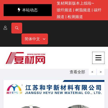
复材网新版本上线啦~
本站动态
玻纤频道
|
树脂频道
|
碳纤
频道
|
检测频道
简体中文
查看全部
<
>