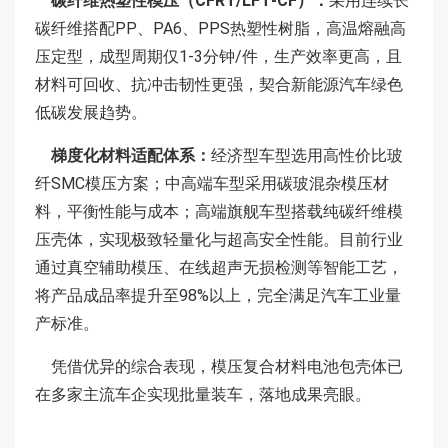
碳纤维热塑性模压（CFRT/LFT‑CF）：
采用连续长
碳纤维搭配PP、PA6、PPS热塑性树脂，高温熔融高
压定型，成型周期仅1-3分钟/件，生产效率更高，且
材料可回收、抗冲击韧性更强，契合新能源汽车绿色
低碳发展趋势。
梯度化材料适配体系：
经济型车型选用高性价比玻
纤SMC模压方案；中高端车型采用碳玻混杂模压材
料，平衡性能与成本；高端旗舰车型搭载纯碳纤维模
压壳体，实现极致轻量化与超高安全性能。目前行业
通过真空辅助模压、在线超声无损检测等智能工艺，
将产品成品率提升至98%以上，完全满足汽车工业量
产标准。
凭借优异的综合表现，模压复合材料电池包壳体已
在多家主流车企实现批量装车，落地成果亮眼。