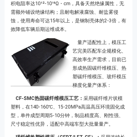
积电阻率达10¹²-10¹⁶Ω・cm，具备天然绝缘属性，无
需额外铺设绝缘结构；且耐电解液腐蚀、耐盐雾侵
蚀，使用寿命可达15年以上，是钢制壳体的2-3倍，有
效降低车辆后期运维成本。
量产适配性上，模压工
艺完美匹配车企规模化、
高效率生产需求，目前已
形成热固碳纤维模压、热
塑碳纤维模压、玻纤模压
梯度化量产体系：
CF‑SMC热固碳纤维模压工艺：
采用碳纤维片状模
塑料，在140-160℃、15-20MPa高温高压环境固化成
型，单件成型周期5-10分钟，制品精度高、刚性强、
尺寸稳定性优异，适配中高端车型大批量量产。