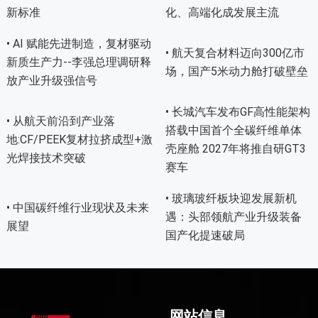
新标准
化、高端化成发展主流
• AI 赋能先进制造，复材驱动
• 航天复合材料迈向300亿市
新质生产力--李强总理调研释
场，国产5米动力舱打破壁垒
放产业升级强信号
• 长城汽车发布GF高性能架构
• 从航天前沿到产业落
搭载中国首个全碳纤维单体
地:CF/PEEK复材拉挤成型+激
壳座舱 2027年将推自研GT3
光焊接技术突破
赛车
• 玻璃玻纤板块迎发展新机
• 中国碳纤维行业现状及未来
遇：头部领航产业升级装备
展望
国产化提速破局
网站信息