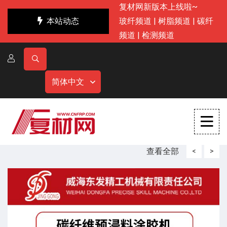
复材网新版本上线啦~
本站动态
玻纤频道
|
树脂频道
|
碳纤
频道
|
检测频道
简体中文
查看全部
<
>