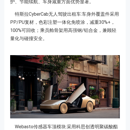
护、节能续航、车身减重方面优势显著。
特斯拉CyberCab无人驾驶出租车:车身外覆盖件采用
PP/PU复材，色彩注塑一体化免喷涂，减重30%+，
100%可回收；乘员舱骨架用高强钢/铝合金，兼顾轻
量化与碰撞安全。
Webasto传感器车顶模块:采用科思创透明聚碳酸酯