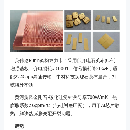
英伟达Rubin架构算力卡：采用低介电石英布(Q布)
增强基板，介电损耗≈0.0001，信号损耗降30%+，适
配224Gbps高速传输；中材科技实现石英布量产，打
破海外垄断。
黄河旋风金刚石-碳化硅复材:热导率700W/mK，热
膨胀系数2.6ppm/℃（与硅衬底匹配），用于AI芯片散
热，解决热膨胀失配开裂问题。
趋势