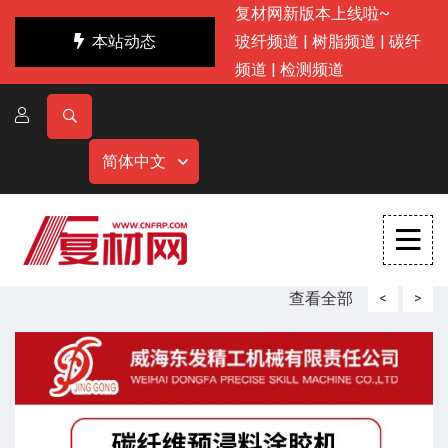
复材网新版本上线啦~
本站动态
玻纤频道
|
树脂频道
|
碳纤
频道
|
检测频道
简体中文
查看全部
<
>