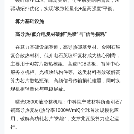
碳纤维/PEEK、蜂窝夹层、仿生肌腱结构普及；AI
驱动拓扑优化，实现“极致轻量化+超高强度”平衡。
算力基础设施
高导热/低介电复材破解“热墙”与“信号损耗”
在算力基础设施赛道，高导热碳基复材、金刚石铜
复合散热材料、低介电石英玻纤复材成为核心刚需，
主要用于AI芯片散热模组、高速PCB基板、智算中心
服务器机柜、光模块结构件等。这类材料有效破解高
算力芯片散热瓶颈、高频信号传输损耗难题，同时实
现机柜轻量化与电磁屏蔽。
曙光C8000液冷整机柜：中科院宁波材料所金刚石/
铜高导热复材(热导率1000W/mK)全球首次规模化应
用，破解高功耗芯片“热墙”，支撑兆瓦级算力稳定运
行。