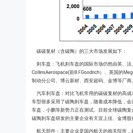
碳碳复材（含碳陶）的三大市场发展如下：
刹车盘：飞机刹车盘的国际市场仍然由英、法、美三国的四大
CollinsAerospac
e(前B.F.Goodrich）、英国的
制动分公司、博云新材、西安超码、金博等厂商
汽车刹车盘：对比飞机常用的碳碳复材的高成本
车型很多采用了碳陶刹车盘，随着成本降低，会渗透到
车盘，小鹏等新势力正在测试。目前全球碳陶复合材料刹车盘
碳陶刹车盘研发的主要企业有天宜上佳、金博股
航天部件：主要企业是国内航天的相关院所，碳