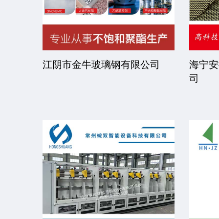
司
江阴市金牛玻璃钢有限公司
海宁安
司