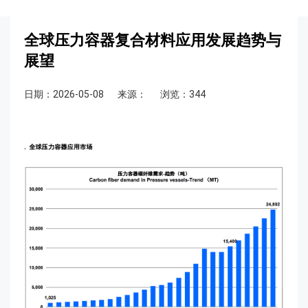
全球压力容器复合材料应用发展趋势与
展望
日期：2026-05-08
来源：
浏览：344