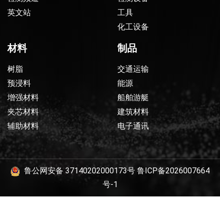
英文站
工具
化工设备
材料
制品
树脂
交通运输
预浸料
能源
增强材料
船舶游艇
夹芯材料
建筑材料
辅助材料
电子通讯
鲁公网安备 37140202000173号
鲁ICP备2026007664
号-1