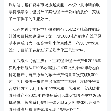
议话题，也在资本市场掀起波澜，不仅中复神鹰的股
票持续暴涨，也提升了其他碳纤维公司的股价，实现
了一荣俱荣的生态效应。
江苏恒神：榆林恒神投资的47.35亿2万吨高性能碳
纤维项目持续建设中：第一期5,000吨产能生产线已经
基本建成（含一条高性能小丝束线及一条50K大丝束
线），目前正在精细调试及优化工艺过程中。
宝武碳业（含宝旌）：宝武碳业碳纤维产业2025年
实现干喷湿法T700级和湿法T400级从原丝到碳化的
稳定批产，自产原丝的碳纤维产销量首次突破5,000
吨，为后续进一步扩产提质奠定了基础。在碳纤维复
合材料方面，利用多年的技术和工艺积累，宝武碳业
碳纤维产业2025年在快舟系列运载火箭复合材料发动
机筒体、长鹰系列察打一体大型无人机整体机身和全
碳纤维高压氧舱等领域实现了规模化生产。