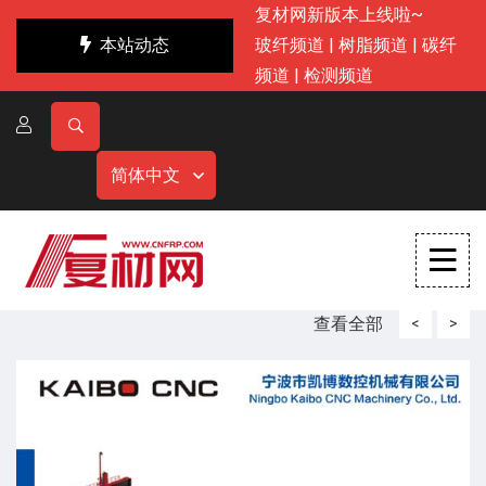
复材网新版本上线啦~
本站动态
玻纤频道
|
树脂频道
|
碳纤
频道
|
检测频道
简体中文
查看全部
<
>