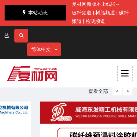
复材网新版本上线啦~
本站动态
玻纤频道
|
树脂频道
|
碳纤
频道
|
检测频道
简体中文
查看全部
<
>