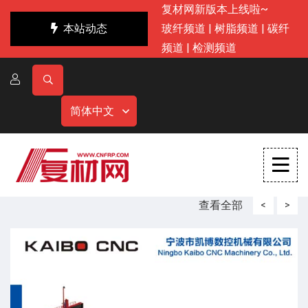
复材网新版本上线啦~
本站动态
玻纤频道
|
树脂频道
|
碳纤
频道
|
检测频道
简体中文
查看全部
<
>