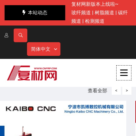
复材网新版本上线啦~
本站动态
玻纤频道
|
树脂频道
|
碳纤
频道
|
检测频道
简体中文
查看全部
<
>