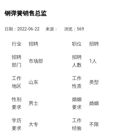
钢弹簧销售总监
日期：2022-06-22
来源：
浏览：569
行业
招聘
职位
招聘
招聘
招聘
市场部
1人
部门
人数
工作
工作
山东
类型
地区
性质
性别
婚姻
男士
婚姻
要求
要求
学历
工作
大专
不限
要求
经验