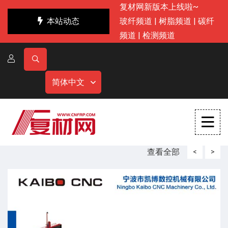
复材网新版本上线啦~
本站动态
玻纤频道
|
树脂频道
|
碳纤
频道
|
检测频道
简体中文
查看全部
<
>