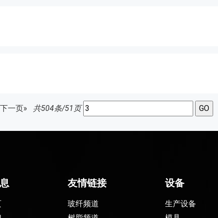
下一页»
共504条/51页
息
友情链接
设备
页
玻纤频道
生产设备
们
树脂频道
模具