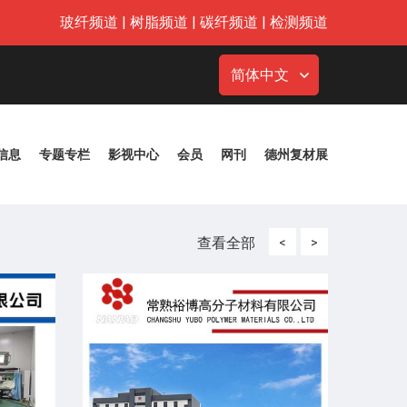
玻纤频道
|
树脂频道
|
碳纤频道
|
检测频道
简体中文
信息
专题专栏
影视中心
会员
网刊
德州复材展
查看全部
<
>