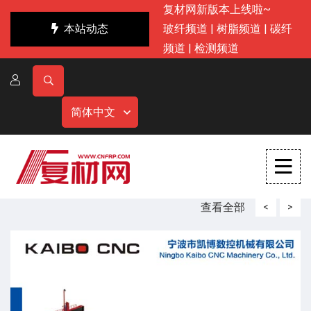
复材网新版本上线啦~
本站动态
玻纤频道
|
树脂频道
|
碳纤
频道
|
检测频道
简体中文
查看全部
<
>