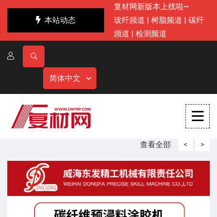
复材网新版本上线啦~
本站动态
玻纤频道
|
树脂频道
|
碳纤
频道
|
检测频道
简体中文
查看全部
<
>