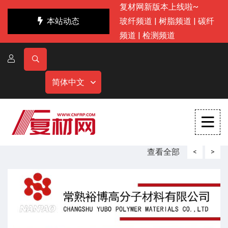
复材网新版本上线啦~
本站动态
玻纤频道
|
树脂频道
|
碳纤
频道
|
检测频道
简体中文
查看全部
<
>