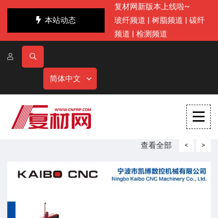
复材网新版本上线啦~
本站动态
玻纤频道
|
树脂频道
|
碳纤
频道
|
检测频道
简体中文
查看全部
<
>