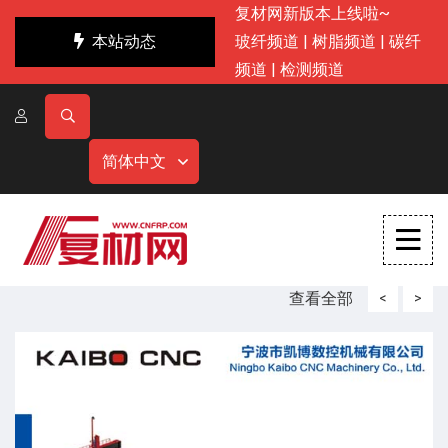
复材网新版本上线啦~
本站动态
玻纤频道
|
树脂频道
|
碳纤
频道
|
检测频道
简体中文
查看全部
<
>