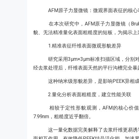
AFM原子力显微镜：微观界面表征的核心
在本次研究中，AFM原子力显微镜（Bruk
貌、无法精准量化表面粗糙度的短板，为揭示上
1.精准表征纤维表面微观形貌差异
研究采用3μm×3μm标准扫描区域，分别
经去浆处理后，纤维表面天然的平行沟槽完全暴
这种纳米级形貌差异，是影响PEEK异相
2.量化分析表面粗糙度，建立性能关联
相较于定性形貌观测，AFM的核心价值在
7.99nm，粗糙度近乎翻倍。
这一量化数据完美解释了去浆纤维更易诱导
面相互作用，有效降低PEEK结晶活化能，加速