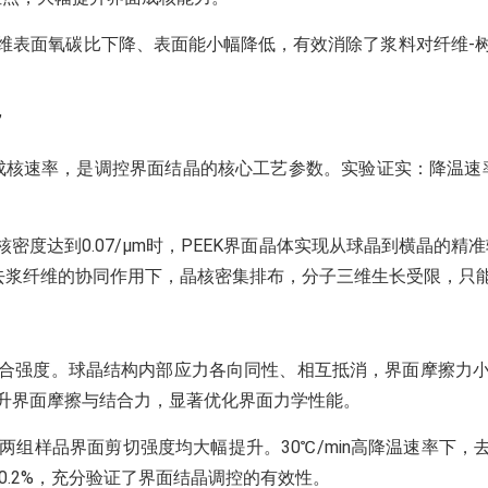
表面氧碳比下降、表面能小幅降低，有效消除了浆料对纤维-
”
成核速率，是调控界面结晶的核心工艺参数。实验证实：降温速率
度达到0.07/μm时，PEEK界面晶体实现从球晶到横晶的精准
去浆纤维的协同作用下，晶核密集排布，分子三维生长受限，只
合强度。球晶结构内部应力各向同性、相互抵消，界面摩擦力小
升界面摩擦与结合力，显著优化界面力学性能。
界面剪切强度均大幅提升。30℃/min高降温速率下，去浆T1100
10.2%，充分验证了界面结晶调控的有效性。