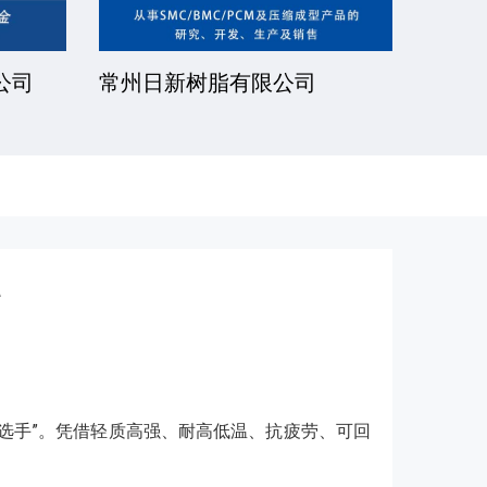
安徽金骏复合材料有限公司
厦门一诺得
星选手”。凭借轻质高强、耐高低温、抗疲劳、可回