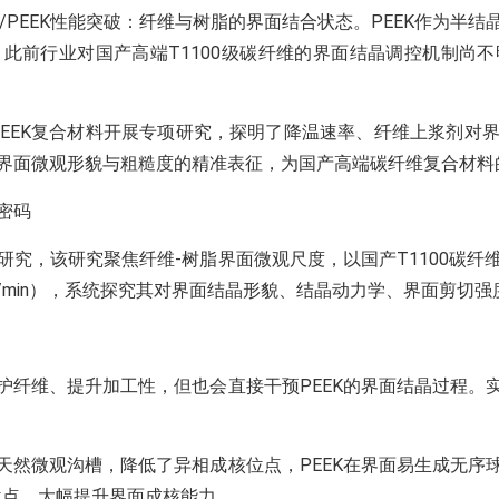
PEEK性能突破：纤维与树脂的界面结合状态。PEEK作为半
此前行业对国产高端T1100级碳纤维的界面结晶调控机制尚
/PEEK复合材料开展专项研究，探明了降温速率、纤维上浆剂
了界面微观形貌与粗糙度的精准表征，为国产高端碳纤维复合材料
密码
究，该研究聚焦纤维-树脂界面微观尺度，以国产T1100碳纤
/min），系统探究其对界面结晶形貌、结晶动力学、界面剪切强度
纤维、提升加工性，但也会直接干预PEEK的界面结晶过程。
然微观沟槽，降低了异相成核位点，PEEK在界面易生成无序
位点，大幅提升界面成核能力。