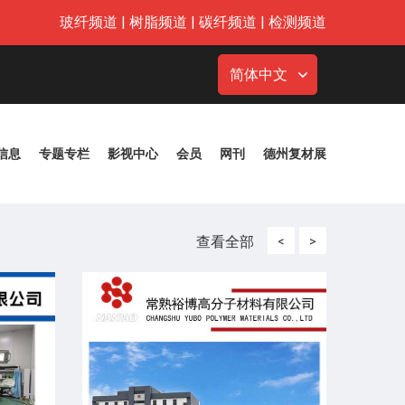
玻纤频道
|
树脂频道
|
碳纤频道
|
检测频道
简体中文
信息
专题专栏
影视中心
会员
网刊
德州复材展
查看全部
<
>