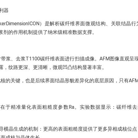
利器
erDimensionICON）是解析碳纤维界面微观结构、关联结
浆剂的作用机制提供了纳米级精准数据支撑。
对带浆、去浆T1100碳纤维表面进行扫描成像。AFM图像直观
露，纹路更深、更清晰，微观凹凸结构显著丰富。
成核的关键，也是后续界面结晶形貌差异化的底层原因，只有AF
于精准量化表面粗糙度参数Ra。实验数据显示：碳纤维去浆处
横晶生成的机制：更高的表面粗糙度提供了更多异相成核位点，
界面成核与晶体生长。