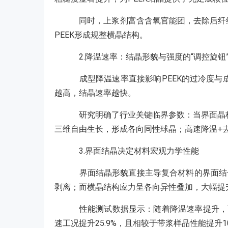
同时，上浆剂富含含氧官能团，去除后纤维
PEEK形成规整横晶结构。
2.降温速率：结晶形貌与强度的“调控旋钮
成型降温速率直接影响PEEK的过冷度与
越高，结晶速率越快。
研究明确了行业关键临界参数：当界面晶核密
三维自由生长，形成各向同性球晶；高速降温+
3.界面结晶决定材料宏观力学性能
界面结晶形貌直接主导复合材料的界面结
剥离；而横晶结构应力呈各向异性叠加，大幅提
性能测试数据显示：随着降温速率提升，两组样品
速工况提升25.9%，且相较于带浆样品性能提升