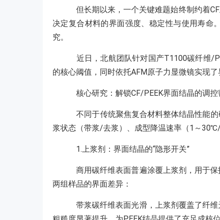
但长期以来，一个关键难题始终制约着CF/
决定复合材料的界面强度、稳定性与使用寿命。
究。
近日，北航团队针对国产T1100碳纤维
的核心阈值，同时依托AFM原子力显微镜实现
核心研究：解锁CF/PEEK界面结晶的调控
不同于传统聚焦复合材料整体结晶性能的研
浆状态（带浆/去浆）、成型降温速率（1～30℃
1.上浆剂：界面结晶的“隐形开关”
商用碳纤维表面普遍涂覆上浆剂，用于保护
两组样品的界面差异：
带浆碳纤维表面光滑，上浆剂覆盖了纤维天
粗糙度显著提升，为PEEK结晶提供了充足成核