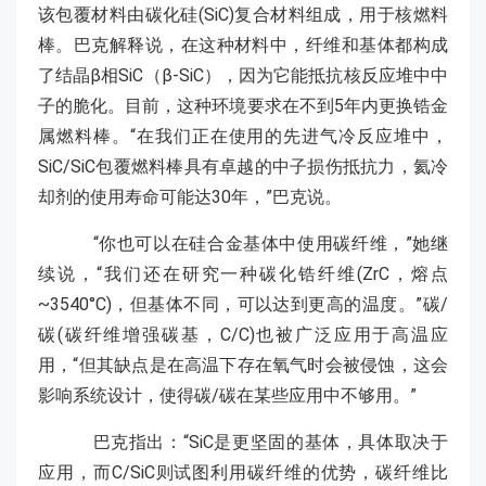
该包覆材料由碳化硅(SiC)复合材料组成，用于核燃料
棒。巴克解释说，在这种材料中，纤维和基体都构成
了结晶β相SiC（β-SiC），因为它能抵抗核反应堆中中
子的脆化。目前，这种环境要求在不到5年内更换锆金
属燃料棒。“在我们正在使用的先进气冷反应堆中，
SiC/SiC包覆燃料棒具有卓越的中子损伤抵抗力，氦冷
却剂的使用寿命可能达30年，”巴克说。
“你也可以在硅合金基体中使用碳纤维，”她继
续说，“我们还在研究一种碳化锆纤维(ZrC，熔点
~3540°C)，但基体不同，可以达到更高的温度。”碳/
碳(碳纤维增强碳基，C/C)也被广泛应用于高温应
用，“但其缺点是在高温下存在氧气时会被侵蚀，这会
影响系统设计，使得碳/碳在某些应用中不够用。”
巴克指出：“SiC是更坚固的基体，具体取决于
应用，而C/SiC则试图利用碳纤维的优势，碳纤维比