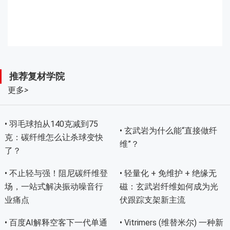
推荐复材学院
更多
>
• 羽毛球拍从140克减到75
• 玄武岩为什么能“直接做纤
克：碳纤维怎么让杀球变快
维”？
了？
• 不止轻与强！阻尼碳纤维登
• 轻量化 + 免维护 + 绝缘无
场，一站式解决振动噪音行
磁：玄武岩纤维如何成为光
业痛点
伏跟踪支架新主流
• 百度AI解释空客下一代单通
• Vitrimers (维替米尔) 一种新