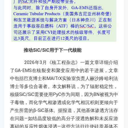
推动SiC/SiC用于下一代核能
2026年3月《核工程杂志》一篇文章详细介绍
了GA-EMS在核裂变和聚变应用中的若干进展，文章
中包括巴克博士和MAITrX实验室负责人赫沙姆·哈利法
博士等多位合著者。本文解释说，为了辐射稳定性，
核级SiC/SiC需要使用PyC作为间期，因为BN被视为中
子毒物，而化学气相渗透或化学气相沉积则更倾向于
产生所需的β-SiC基体。据报道，其他基体渗透方法存
在问题—如结晶度较低的高分子浸透热解和未反应游
离硅的反应性熔体浸透—这些方法往往使硅质基体不