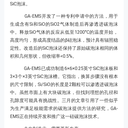
SiC泡沫。
GA-EMS开发了一种专利申请中的方法，用于
生成含有Si和SiO的SiO2气体制造后再渗透进碳泡沫
中。释放SiO气体的反应从低至1200°C的温度开始，
高度均匀，形成高度结晶的β硅泡沫，预计具有辐照稳
定性。改造后的SiC泡沫还保持了原始碳泡沫相同的体
积和几何形状，但收缩率<0.5%。
GA-EMS已成功制造6×6×0.25英寸SiC泡沫板和
3×3个×3英寸SiC泡沫槽。它指出，换算步骤没有根本
的尺寸限制，Si/SiO的长度是2颗粒可以渗透进碳泡沫
中。虽然市面上有大块碳泡沫，但找到理想的孔径和
孔隙度可能具有挑战性。三月的文章引用了一些似乎
为生产满足核能需求的碳泡沫提供方法的研究，GA-
EMS正在持续开发和推广这一硅碳泡沫技术。