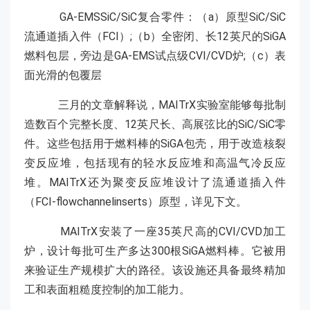
GA-EMSSiC/SiC复合零件：（a）原型SiC/SiC
流通道插入件（FCI）;（b）全密闭、长12英尺的SiGA
燃料包层，旁边是GA-EMS试点级CVI/CVD炉;（c）表
面光滑的包覆层
三月的文章解释说，MAITrX实验室能够每批制
造数百个完整长度、12英尺长、高展弦比的SiC/SiC零
件。这些包括用于燃料棒的SiGA包壳，用于改造核裂
变反应堆，包括现有的轻水反应堆和高温气冷反应
堆。MAITrX还为聚变反应堆设计了流通道插入件
（FCI-flowchannelinserts）原型，详见下文。
MAITrX安装了一座35英尺高的CVI/CVD加工
炉，设计每批可生产多达300根SiGA燃料棒。它被用
来验证生产规模扩大的路径。该设施还具备最终精加
工和表面粗糙度控制的加工能力。