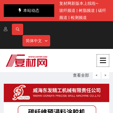
复材网新版本上线啦~
本站动态
玻纤频道
|
树脂频道
|
碳纤
频道
|
检测频道
简体中文
查看全部
<
>