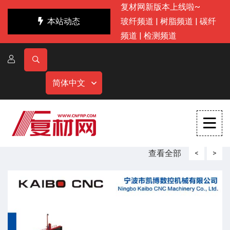
复材网新版本上线啦~
本站动态
玻纤频道
|
树脂频道
|
碳纤
频道
|
检测频道
简体中文
查看全部
<
>